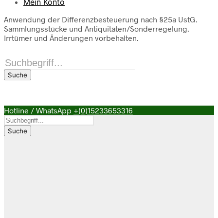
Mein Konto
Anwendung der Differenzbesteuerung nach §25a UstG.
Sammlungsstücke und Antiquitäten/Sonderregelung.
Irrtümer und Änderungen vorbehalten.
Products
search
Suche
Hotline / WhatsApp
+(0)15233653316
Products
search
Suche