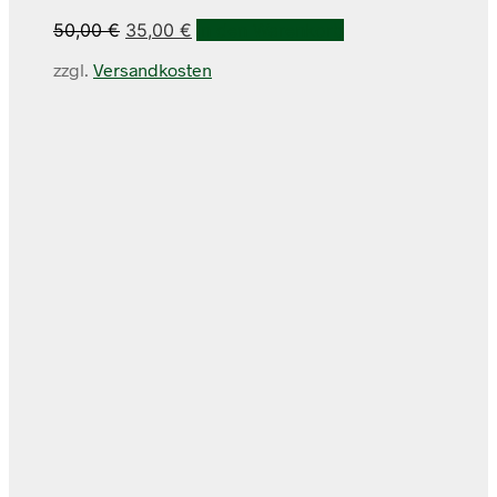
Ursprünglicher
Aktueller
50,00
€
35,00
€
In den Warenkorb
Preis
Preis
zzgl.
Versandkosten
war:
ist:
50,00 €
35,00 €.