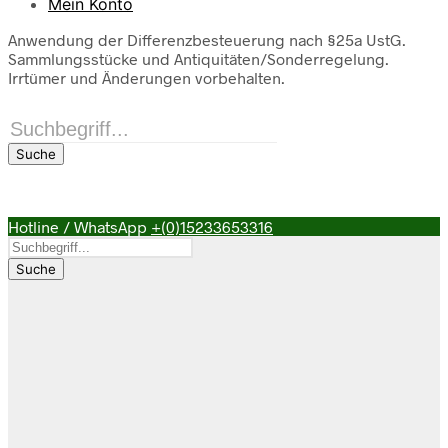
Mein Konto
Anwendung der Differenzbesteuerung nach §25a UstG.
Sammlungsstücke und Antiquitäten/Sonderregelung.
Irrtümer und Änderungen vorbehalten.
Products
search
Suche
Hotline / WhatsApp
+(0)15233653316
Products
search
Suche