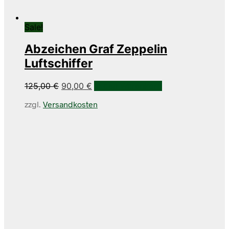
Sale!
Abzeichen Graf Zeppelin
Luftschiffer
Ursprünglicher
Aktueller
125,00
€
90,00
€
In den Warenkorb
Preis
Preis
zzgl.
Versandkosten
war:
ist:
125,00 €
90,00 €.