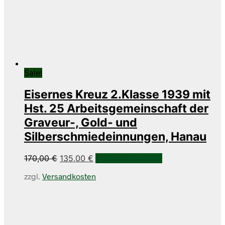
Sale!
Eisernes Kreuz 2.Klasse 1939 mit
Hst. 25 Arbeitsgemeinschaft der
Graveur-, Gold- und
Silberschmiedeinnungen, Hanau
Ursprünglicher
Aktueller
170,00
€
135,00
€
In den Warenkorb
Preis
Preis
zzgl.
Versandkosten
war:
ist:
170,00 €
135,00 €.